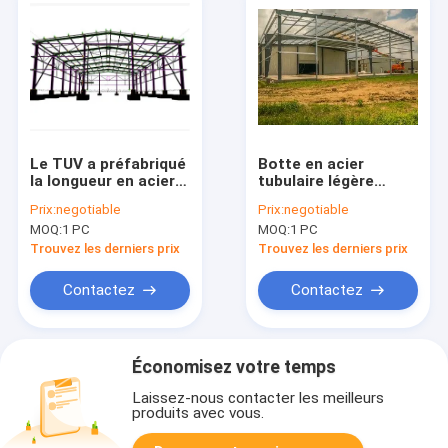
Le TUV a préfabriqué
Botte en acier
la longueur en acier
tubulaire légère
tubulaire de la botte
100*100mm de
Prix:
negotiable
Prix:
negotiable
1-4m adaptée aux
Q345B pour le toit de
MOQ:
1 PC
MOQ:
1 PC
besoins du client
stade
pour le pont
Trouvez les derniers prix
Trouvez les derniers prix
piétonnier
Contactez
Contactez
Économisez votre temps
Laissez-nous contacter les meilleurs
produits avec vous.