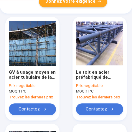
Donnez votre exigence
GV à usage moyen en
Le toit en acier
acier tubulaire de la
préfabriqué de
botte 300*300mm de
lumière de 16/18
Prix:
negotiable
Prix:
negotiable
toit d'entrepôt
pouce de TUV
MOQ:
1 PC
MOQ:
1 PC
préfabriqué
bottelle le boulon en
aluminium de place
Trouvez les derniers prix
Trouvez les derniers prix
Contactez
Contactez