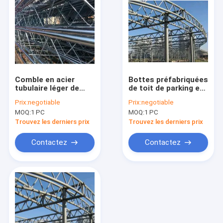
Comble en acier
Bottes préfabriquées
tubulaire léger de
de toit de parking en
botte DIN 2615 pour
métal, botte en acier
Prix:
negotiable
Prix:
negotiable
l'entrepôt
légère tubulaire en
MOQ:
1 PC
MOQ:
1 PC
acier Q235
Trouvez les derniers prix
Trouvez les derniers prix
Contactez
Contactez
Accueil
Produits
A propos de nous