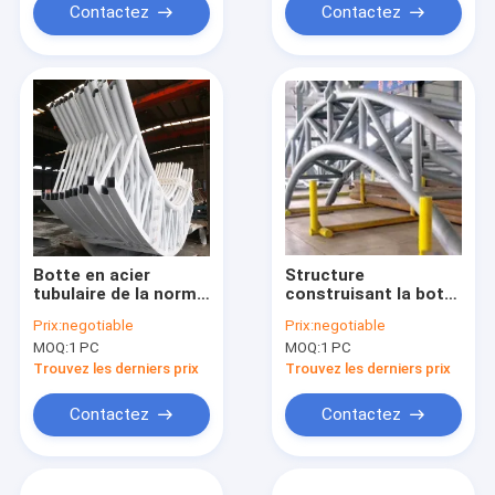
Contactez
Contactez
Botte en acier
Structure
tubulaire de la norme
construisant la botte
ANSI B16.9
en acier tubulaire
Prix:
negotiable
Prix:
negotiable
Q235B d'ASME pour
MOQ:
1 PC
MOQ:
1 PC
le toit
Trouvez les derniers prix
Trouvez les derniers prix
Contactez
Contactez