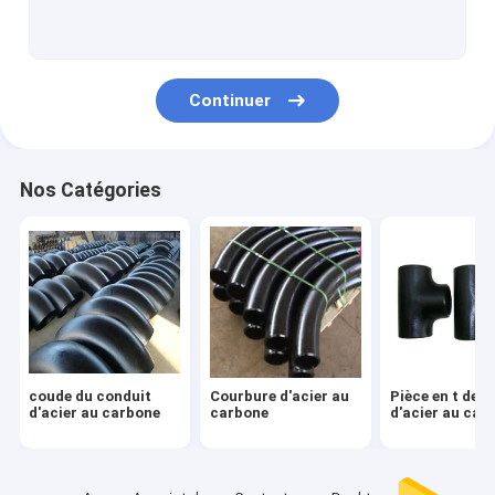
Vis moulue en acier
Botte en acier tubulaire
Continuer
Croix d'acier au carbone
garnitures de tuyau d'acier au carbone
Nos Catégories
coude du conduit
Courbure d'acier au
Pièce en t de t
d'acier au carbone
carbone
d'acier au car