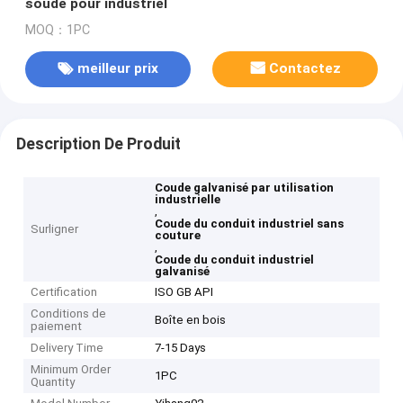
soudé pour industriel
MOQ：1PC
meilleur prix
Contactez
Description De Produit
Coude galvanisé par utilisation
industrielle
,
Coude du conduit industriel sans
Surligner
couture
,
Coude du conduit industriel
galvanisé
Certification
ISO GB API
Conditions de
Boîte en bois
paiement
Delivery Time
7-15 Days
Minimum Order
1PC
Quantity