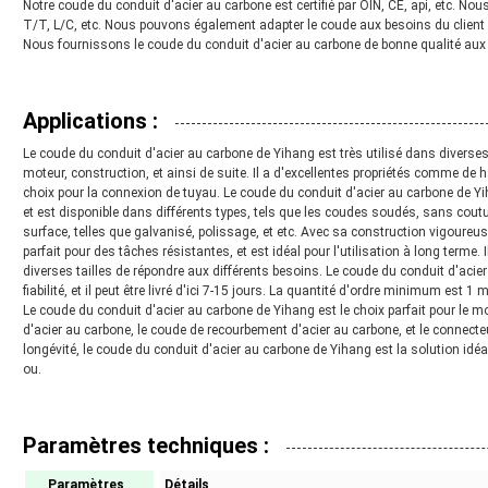
Notre coude du conduit d'acier au carbone est certifié par OIN, CE, api, etc. No
T/T, L/C, etc. Nous pouvons également adapter le coude aux besoins du client d
Nous fournissons le coude du conduit d'acier au carbone de bonne qualité aux p
Applications :
Le coude du conduit d'acier au carbone de Yihang est très utilisé dans diverses
moteur, construction, et ainsi de suite. Il a d'excellentes propriétés comme de ha
choix pour la connexion de tuyau. Le coude du conduit d'acier au carbone de Yih
et est disponible dans différents types, tels que les coudes soudés, sans coutur
surface, telles que galvanisé, polissage, et etc. Avec sa construction vigoureu
parfait pour des tâches résistantes, et est idéal pour l'utilisation à long terme. I
diverses tailles de répondre aux différents besoins. Le coude du conduit d'acier
fiabilité, et il peut être livré d'ici 7-15 jours. La quantité d'ordre minimum est 1
Le coude du conduit d'acier au carbone de Yihang est le choix parfait pour le 
d'acier au carbone, le coude de recourbement d'acier au carbone, et le connecte
longévité, le coude du conduit d'acier au carbone de Yihang est la solution idéa
ou.
Paramètres techniques :
Paramètres
Détails