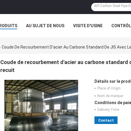
RODUITS
AU SUJET DE NOUS
VISITE D'USINE
CONTRÔLE
Coude De Recourbement D'acier Au Carbone Standard De JIS Avec L
Coude de recourbement d'acier au carbone standard d
recuit
Détails sur le prod
Place of Origin:
Nom de marque:
Conditions de paie
Delivery Time:
Contact