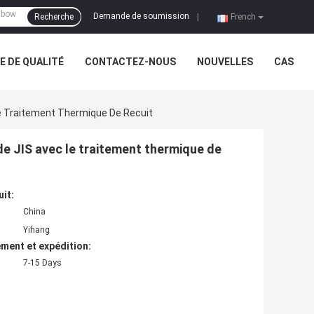
Demande de soumission
Recherche
|
French
 DE QUALITÉ
CONTACTEZ-NOUS
NOUVELLES
CAS
e Traitement Thermique De Recuit
e JIS avec le traitement thermique de
uit:
China
Yihang
ment et expédition:
7-15 Days