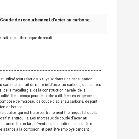
Coude de recourbement d'acier au carbone
,
 traitement thermique de recuit
t utilisé pour relier deux tuyaux dans une canalisation.
 carbone est fait de matériel d'acier au carbone, qui est très
, de la métallurgie, de la construction navale, de la
alité. Il est conçu pour répondre à différentes exigences
 compose de morceau de coude d'acier au carbone, de joint
xion de boulon.
qualité, qui est traité par traitement thermique tel que la
orrosif et antirouille. Les morceaux de coude d'acier au
tance. Il a un large éventail d'utilisations et peut être
résistance à la corrosion, et peut être employé pendant