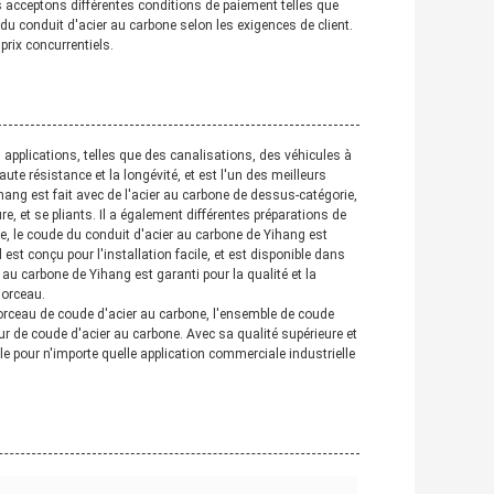
us acceptons différentes conditions de paiement telles que
u conduit d'acier au carbone selon les exigences de client.
rix concurrentiels.
 applications, telles que des canalisations, des véhicules à
ute résistance et la longévité, et est l'un des meilleurs
ang est fait avec de l'acier au carbone de dessus-catégorie,
e, et se pliants. Il a également différentes préparations de
se, le coude du conduit d'acier au carbone de Yihang est
l est conçu pour l'installation facile, et est disponible dans
 au carbone de Yihang est garanti pour la qualité et la
 morceau.
morceau de coude d'acier au carbone, l'ensemble de coude
ur de coude d'acier au carbone. Avec sa qualité supérieure et
le pour n'importe quelle application commerciale industrielle