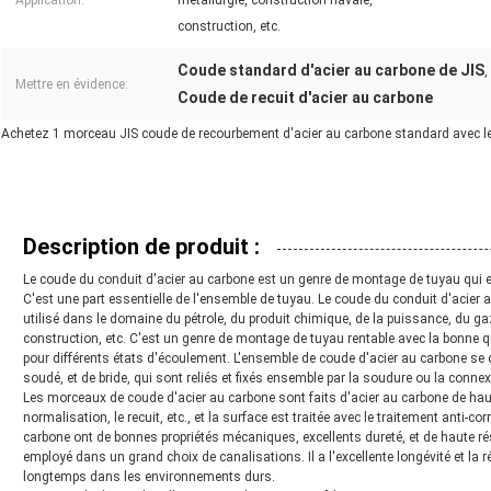
Application:
métallurgie, construction navale,
construction, etc.
Coude standard d'acier au carbone de JIS
,
Mettre en évidence:
Coude de recuit d'acier au carbone
Achetez 1 morceau JIS coude de recourbement d'acier au carbone standard avec le
Description de produit :
Le coude du conduit d'acier au carbone est un genre de montage de tuyau qui es
C'est une part essentielle de l'ensemble de tuyau. Le coude du conduit d'acier au
utilisé dans le domaine du pétrole, du produit chimique, de la puissance, du gaz
construction, etc. C'est un genre de montage de tuyau rentable avec la bonne qu
pour différents états d'écoulement. L'ensemble de coude d'acier au carbone se
soudé, et de bride, qui sont reliés et fixés ensemble par la soudure ou la conne
Les morceaux de coude d'acier au carbone sont faits d'acier au carbone de haute 
normalisation, le recuit, etc., et la surface est traitée avec le traitement anti-c
carbone ont de bonnes propriétés mécaniques, excellents dureté, et de haute résis
employé dans un grand choix de canalisations. Il a l'excellente longévité et la 
longtemps dans les environnements durs.