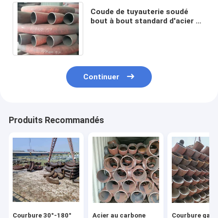
Coude de tuyauterie soudé
bout à bout standard d'acier au
carbone de gigaoctet 3D 5D
90deg en stock
Continuer
Produits Recommandés
Courbure 30°-180°
Acier au carbone
Courbure galv