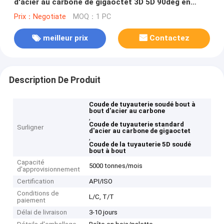
d'acier au carbone de gigaoctet 3D 5D 90deg en
stock
Prix：Negotiate
MOQ：1 PC
meilleur prix
Contactez
Description De Produit
Coude de tuyauterie soudé bout à
bout d'acier au carbone
,
Coude de tuyauterie standard
Surligner
d'acier au carbone de gigaoctet
,
Coude de la tuyauterie 5D soudé
bout à bout
Capacité
5000 tonnes/mois
d'approvisionnement
Certification
API/ISO
Conditions de
L/C, T/T
paiement
Délai de livraison
3-10 jours