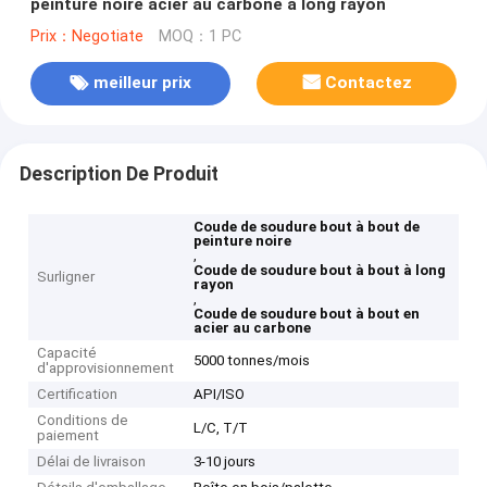
peinture noire acier au carbone à long rayon
Prix：Negotiate
MOQ：1 PC
meilleur prix
Contactez
Description De Produit
Coude de soudure bout à bout de
peinture noire
,
Coude de soudure bout à bout à long
Surligner
rayon
,
Coude de soudure bout à bout en
acier au carbone
Capacité
5000 tonnes/mois
d'approvisionnement
Certification
API/ISO
Conditions de
L/C, T/T
paiement
Délai de livraison
3-10 jours