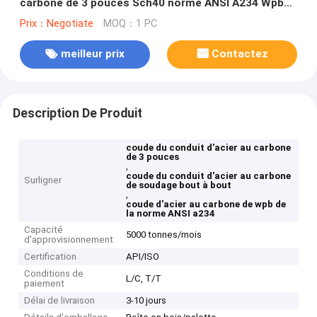
carbone de 3 pouces Sch40 norme ANSI A234 Wpb
de 90 degrés
Prix：Negotiate
MOQ：1 PC
meilleur prix
Contactez
Description De Produit
coude du conduit d'acier au carbone
de 3 pouces
,
coude du conduit d'acier au carbone
Surligner
de soudage bout à bout
,
coude d'acier au carbone de wpb de
la norme ANSI a234
Capacité
5000 tonnes/mois
d'approvisionnement
Certification
API/ISO
Conditions de
L/C, T/T
paiement
Délai de livraison
3-10 jours