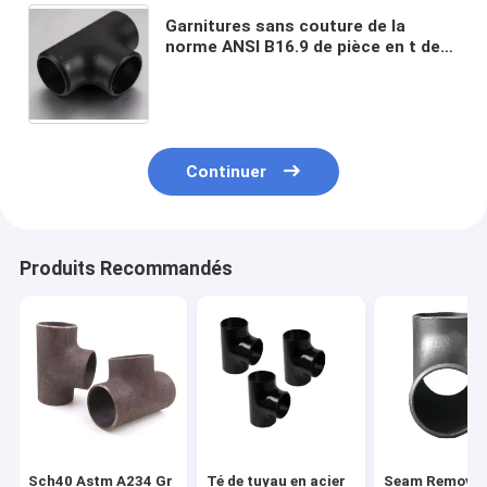
Garnitures sans couture de la
norme ANSI B16.9 de pièce en t de
tuyau d'acier au carbone Sch40
d'A234 Wpb
Continuer
Produits Recommandés
Sch40 Astm A234 Gr
Té de tuyau en acier
Seam Remove 