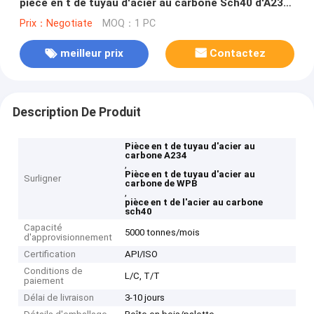
pièce en t de tuyau d'acier au carbone Sch40 d'A234
Wpb
Prix：Negotiate
MOQ：1 PC
meilleur prix
Contactez
Description De Produit
Pièce en t de tuyau d'acier au
carbone A234
,
Pièce en t de tuyau d'acier au
Surligner
carbone de WPB
,
pièce en t de l'acier au carbone
sch40
Capacité
5000 tonnes/mois
d'approvisionnement
Certification
API/ISO
Conditions de
L/C, T/T
paiement
Délai de livraison
3-10 jours