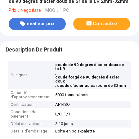
de 90 degrés d'acier doux de Sr de la LR 2mm-32mm
Prix：Negotiate
MOQ：1 PC
meilleur prix
Contactez
Description De Produit
coude de 90 degrés d'acier doux de
la LR
,
Surligner
coude forgé de 90 degrés d'acier
doux
,
coude d'acier au carbone de 32mm
Capacité
5000 tonnes/mois
d'approvisionnement
Certification
API/ISO
Conditions de
L/C, T/T
paiement
Délai de livraison
3-10 jours
Détails d'emballage
Boîte en bois/palette