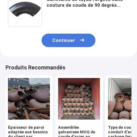
couture de coude de 90 degrés
d'acier doux de Sr de la LR 2mm-
32mm
Continuer
Produits Recommandés
Épaisseur de paroi
Assemblée
Type de coude
adaptée aux besoins
galvanisée MOQ de
conduit d'acie
du client par
coude d'acier au
carbone ferrur