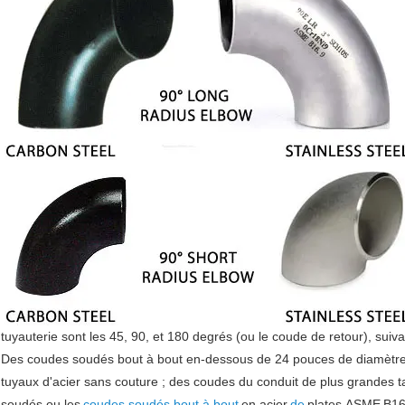
tuyauterie sont les 45, 90, et 180 degrés (ou le coude de retour), suiva
Des coudes soudés bout à bout en-dessous de 24 pouces de diamètre so
tuyaux d'acier sans couture ; des coudes du conduit de plus grandes tai
soudés ou les
coudes soudés bout à bout
en acier
de
plates.ASME
B16