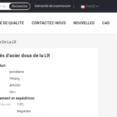
Demande de soumission
Recherche
|
French
 DE QUALITÉ
CONTACTEZ-NOUS
NOUVELLES
CAS
 De La LR
 d'acier doux de la LR
uit:
porcelaine
YiHang
API/ISO
YH-1
ement et expédition:
nde min:
1 PC
Negotiate