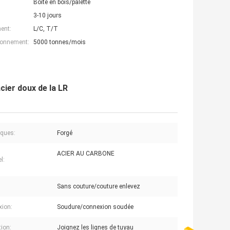
Boîte en bois/palette
3-10 jours
ent:
L/C, T/T
ionnement:
5000 tonnes/mois
ier doux de la LR
ques:
Forgé
ACIER AU CARBONE
l:
Sans couture/couture enlevez
ion:
Soudure/connexion soudée
tion:
Joignez les lignes de tuyau