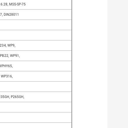
6.28, MSS-SP-75
17, DIN28011
234, WP9,
PB22, WP91,
WPHY65,
 WP316,
P235GH, P265GH,