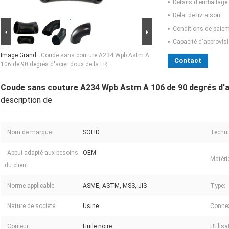
Détails d'emballage:
Délai de livraison:
Conditions de paiem
Capacité d'approvis
Image Grand :
Coude sans couture A234 Wpb Astm A
Contact
106 de 90 degrés d'acier doux de la LR
Coude sans couture A234 Wpb Astm A 106 de 90 degrés d'ac
description de
Nom de marque:
SOLID
Techni
Appui adapté aux besoins
OEM
Matérie
du client:
Norme applicable:
ASME, ASTM, MSS, JIS
Type:
Nature de société:
Usine
Connex
Couleur:
Huile noire
Utilisa