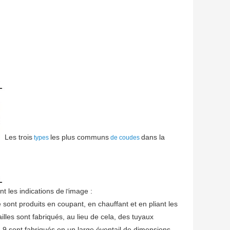
Les trois
les plus communs
dans la
types
de coudes
nt les indications de
image :
l'
nt produits en coupant, en chauffant et en pliant les
lles sont fabriqués, au lieu de cela, des tuyaux
.9 sont fabriqués en un large éventail de dimensions