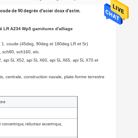
oude de 90 degrés d'acier doux d'astm
,
é LR A234 Wp5 garnitures d'alliage
é " 1. coude (45deg, 90deg et 180deg LR et Sr)
, sch80, sch160, etc.
, api 5L X52, api 5L X60, api 5L X65, api 5L X70 et
ais, centrale, construction navale, plate-forme terrestre
one
ur concentrique, réducteur excentrique,