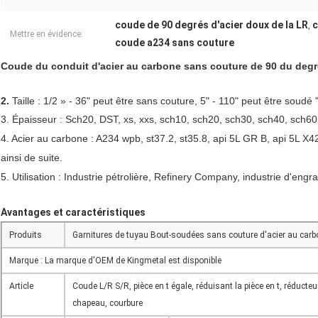
coude de 90 degrés d'acier doux de la LR
c
,
Mettre en évidence:
coude a234 sans couture
Coude du conduit d'acier au carbone sans couture de 90 du degr
2.
Taille : 1/2 » - 36" peut être sans couture, 5" - 110" peut être soud
3.
Épaisseur : Sch20, DST, xs, xxs, sch10, sch20, sch30, sch40, sch60
4.
Acier au carbone : A234 wpb, st37.2, st35.8, api 5L GR B, api 5L X42
ainsi de suite.
5. Utilisation : Industrie pétrolière, Refinery Company, industrie d'engr
Avantages et caractéristiques
Produits
Garnitures de tuyau Bout-soudées sans couture d'acier au carb
Marque : La marque d'OEM de Kingmetal est disponible
Article
Coude L/R S/R, pièce en t égale, réduisant la pièce en t, réducte
chapeau, courbure