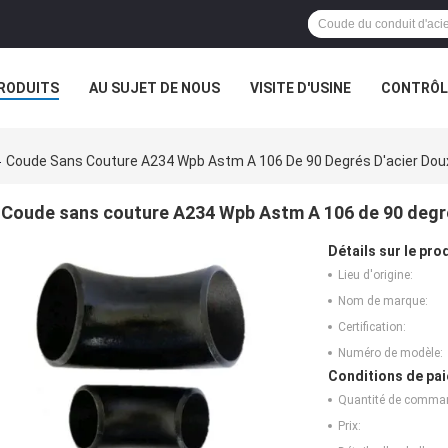
RODUITS
AU SUJET DE NOUS
VISITE D'USINE
CONTRÔLE
Coude Sans Couture A234 Wpb Astm A 106 De 90 Degrés D'acier Doux
Coude sans couture A234 Wpb Astm A 106 de 90 degrés
Détails sur le prod
Lieu d'origine:
Nom de marque:
Certification:
Numéro de modèle:
Conditions de pai
Quantité de comma
Prix: