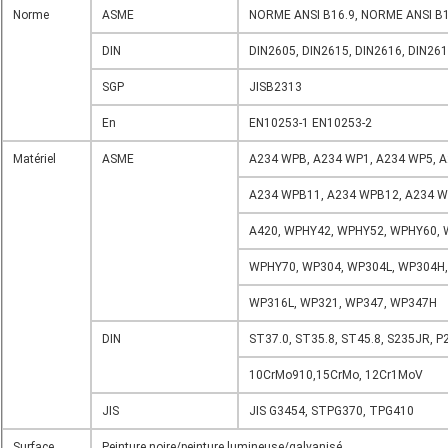
Norme
ASME
NORME ANSI B16.9, NORME ANSI B1
DIN
DIN2605, DIN2615, DIN2616, DIN26
SGP
JISB2313
En
EN10253-1 EN10253-2
Matériel
ASME
A234 WPB, A234 WP1, A234 WP5, A
A234 WPB11, A234 WPB12, A234 W
A420, WPHY42, WPHY52, WPHY60, 
WPHY70, WP304, WP304L, WP304H,
WP316L, WP321, WP347, WP347H
DIN
ST37.0, ST35.8, ST45.8, S235JR, 
10CrMo910,15CrMo, 12Cr1MoV
JIS
JIS G3454, STPG370, TPG410
Surface
Peinture noire/peinture lumineuse/galvanisé