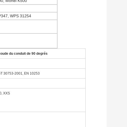
400, Monel K500
P347, WPS 31254
coude du conduit de 90 degrés
T 30753-2001, EN 10253
0, XXS