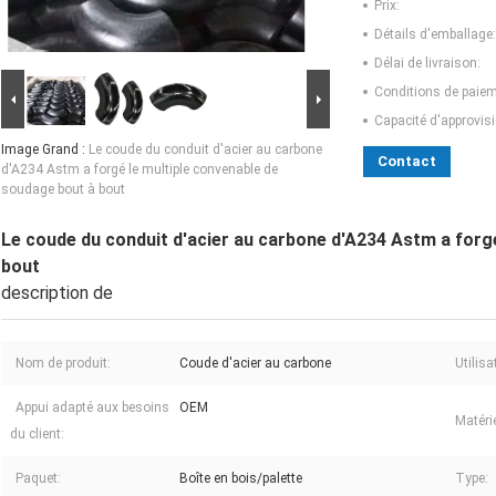
Prix:
Détails d'emballage:
Délai de livraison:
Conditions de paiem
Capacité d'approvis
Image Grand :
Le coude du conduit d'acier au carbone
Contact
d'A234 Astm a forgé le multiple convenable de
soudage bout à bout
Le coude du conduit d'acier au carbone d'A234 Astm a forg
bout
description de
Nom de produit:
Coude d'acier au carbone
Utilisa
Appui adapté aux besoins
OEM
Matérie
du client:
Paquet:
Boîte en bois/palette
Type: