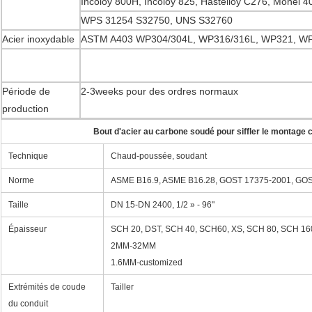
Incoloy 800H, Incoloy 825, Hastelloy C276, Monel 
WPS 31254 S32750, UNS S32760
Acier inoxydable
ASTM A403 WP304/304L, WP316/316L, WP321, W
Période de
2-3weeks pour des ordres normaux
production
Bout d'acier au carbone soudé pour siffler le montage 
Technique
Chaud-poussée, soudant
Norme
ASME B16.9, ASME B16.28, GOST 17375-2001, GOS
Taille
DN 15-DN 2400, 1/2 » - 96"
Épaisseur
SCH 20, DST, SCH 40, SCH60, XS, SCH 80, SCH 16
2MM-32MM
1.6MM-customized
Extrémités de coude
Tailler
du conduit