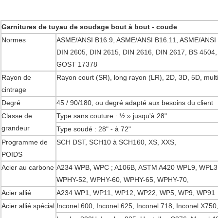
Garnitures de tuyau de soudage bout à bout - coude
Normes
ASME/ANSI B16.9, ASME/ANSI B16.11, ASME/ANSI B
DIN 2605, DIN 2615, DIN 2616, DIN 2617, BS 450
GOST 17378
Rayon de
Rayon court (SR), long rayon (LR), 2D, 3D, 5D, mult
cintrage
Degré
45 / 90/180, ou degré adapté aux besoins du client
Classe de
Type sans couture : ½ » jusqu'à 28"
grandeur
Type soudé : 28" - à 72"
Programme de
SCH DST, SCH10 à SCH160, XS, XXS,
POIDS
Acier au carbone
A234 WPB, WPC ; A106B, ASTM A420 WPL9, WPL
WPHY-52, WPHY-60, WPHY-65, WPHY-70,
Acier allié
A234 WP1, WP11, WP12, WP22, WP5, WP9, WP91
Acier allié spécial
Inconel 600, Inconel 625, Inconel 718, Inconel X750,