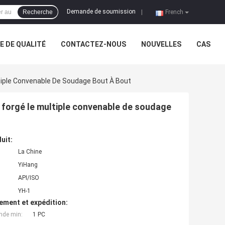
Demande de soumission
Recherche
|
French
 DE QUALITÉ
CONTACTEZ-NOUS
NOUVELLES
CAS
tiple Convenable De Soudage Bout À Bout
 forgé le multiple convenable de soudage
uit:
La Chine
YiHang
API/ISO
YH-1
ement et expédition:
nde min:
1 PC