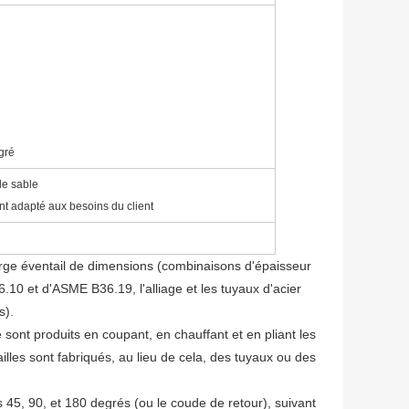
gré
 de sable
nt adapté aux besoins du client
rge éventail de dimensions (combinaisons d'épaisseur
10 et d'ASME B36.19, l'alliage et les tuyaux d'acier
s).
nt produits en coupant, en chauffant et en pliant les
lles sont fabriqués, au lieu de cela, des tuyaux ou des
s 45, 90, et 180 degrés (ou le coude de retour), suivant