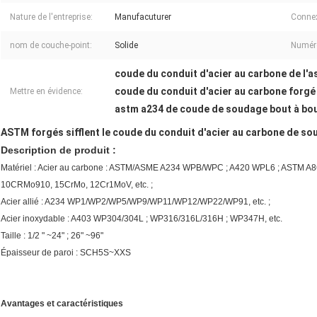
Nature de l'entreprise:
Manufacuturer
Connex
nom de couche-point:
Solide
Numér
coude du conduit d'acier au carbone de l'
coude du conduit d'acier au carbone forgé
Mettre en évidence:
astm a234 de coude de soudage bout à bo
ASTM forgés sifflent le coude du conduit d'acier au carbone de s
Description de produit :
Matériel : Acier au carbone : ASTM/ASME A234 WPB/WPC ; A420 WPL6 ; ASTM A86
10CRMo910, 15CrMo, 12Cr1MoV, etc. ;
Acier allié : A234 WP1/WP2/WP5/WP9/WP11/WP12/WP22/WP91, etc. ;
Acier inoxydable : A403 WP304/304L ; WP316/316L/316H ; WP347H, etc.
Taille : 1/2 " ~24" ; 26" ~96"
Épaisseur de paroi : SCH5S~XXS
Avantages et caractéristiques