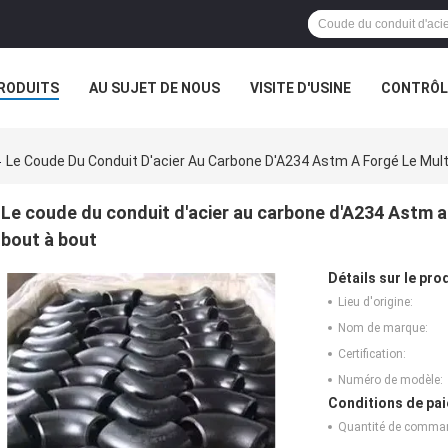
RODUITS
AU SUJET DE NOUS
VISITE D'USINE
CONTRÔLE
Le Coude Du Conduit D'acier Au Carbone D'A234 Astm A Forgé Le Mul
Le coude du conduit d'acier au carbone d'A234 Astm a
bout à bout
Détails sur le prod
Lieu d'origine:
Nom de marque:
Certification:
Numéro de modèle:
Conditions de pai
Quantité de comma