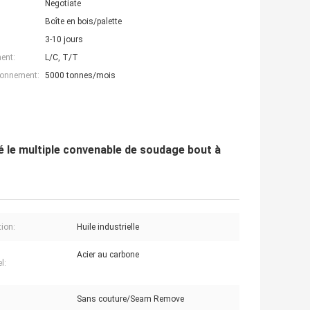
Negotiate
Boîte en bois/palette
3-10 jours
ent:
L/C, T/T
ionnement:
5000 tonnes/mois
é le multiple convenable de soudage bout à
tion:
Huile industrielle
Acier au carbone
l:
Sans couture/Seam Remove