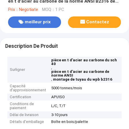
en t d'acier au carbone de la norme ANSI B2316 de
Sch 40
Prix：Negotiate
MOQ：1 PC
meilleur prix
Contactez
Description De Produit
pièce en t d'acier au carbone du sch
40
,
Surligner
pièce en t d'acier au carbone de
norme ANSI
,
montage de tuyau du wpb b2316
Capacité
5000 tonnes/mois
d'approvisionnement
Certification
API/ISO
Conditions de
L/C, T/T
paiement
Délai de livraison
3-10 jours
Détails d'emballage
Boîte en bois/palette