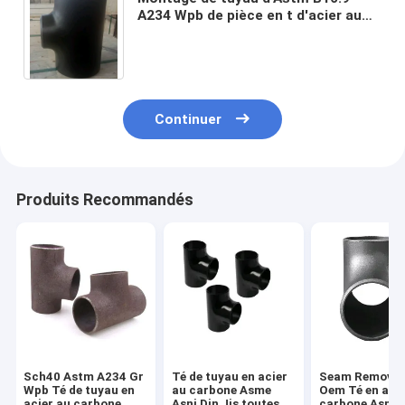
A234 Wpb de pièce en t d'acier au
carbone de la norme ANSI B2316 de
Sch 40
Continuer
Produits Recommandés
Sch40 Astm A234 Gr
Té de tuyau en acier
Seam Remove 
Wpb Té de tuyau en
au carbone Asme
Oem Té en acie
acier au carbone
Asni Din Jis toutes
carbone Asme 