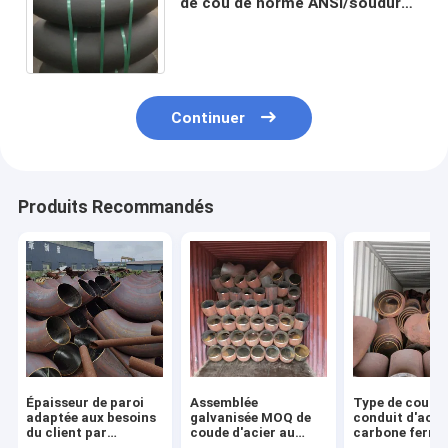
de cou de norme ANSI/soudure
d'Asme B16.9 grande
Continuer
Produits Recommandés
Épaisseur de paroi
Assemblée
Type de coude
adaptée aux besoins
galvanisée MOQ de
conduit d'acie
du client par
coude d'acier au
carbone ferrur
livraison de jours du
carbone préparation
coude pour le