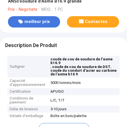
ANSI/soudure d'Asme B16.9 grande
Prix：Negotiate
MOQ：1 PC
meilleur prix
Contactez
Description De Produit
coude de cou de soudure de l'asme
b16.9
Surligner
,
,
coude de cou de soudure de DST
coude du conduit d'acier au carbone
de l'asme b16 9
Capacité
5000 tonnes/mois
d'approvisionnement
Certification
API/ISO
Conditions de
L/C, T/T
paiement
Délai de livraison
3-10 jours
Détails d'emballage
Boîte en bois/palette