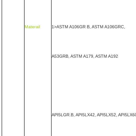
Materail
1>ASTM A106GR B, ASTM A106GRC,
A53GRB, ASTM A179, ASTM A192
API5LGR.B, API5LX42, API5LX52, API5LX6