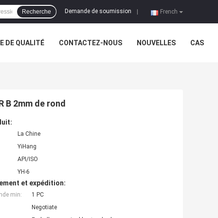
Demande de soumission
Recherche
|
French
 DE QUALITÉ
CONTACTEZ-NOUS
NOUVELLES
CAS
GR B 2mm de rond
uit:
La Chine
YiHang
API/ISO
YH-6
ement et expédition:
nde min:
1 PC
Negotiate