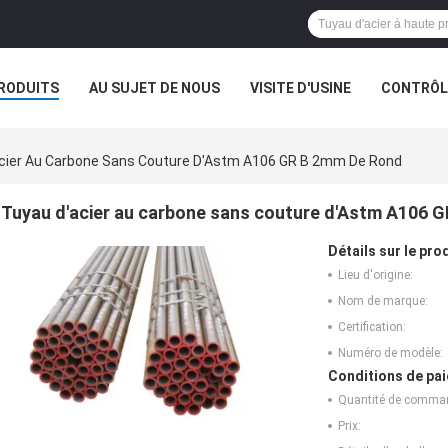
RODUITS
AU SUJET DE NOUS
VISITE D'USINE
CONTRÔLE
cier Au Carbone Sans Couture D'Astm A106 GR B 2mm De Rond
Tuyau d'acier au carbone sans couture d'Astm A106 
Détails sur le prod
Lieu d'origine:
Nom de marque:
Certification:
Numéro de modèle:
Conditions de pai
Quantité de comma
Prix: