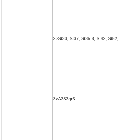
2>St33, St37, St35.8, St42, St52,
3>A333gr6