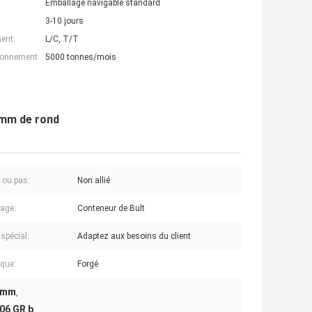
Emballage navigable standard
3-10 jours
ent:
L/C, T/T
ionnement:
5000 tonnes/mois
2mm de rond
e ou pas:
Non allié
age:
Conteneur de Bult
spécial:
Adaptez aux besoins du client
que:
Forgé
 2mm
,
106 GR b
,