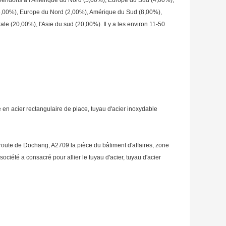
ndons à l'Amérique du Nord (5,00%), Europe du Sud (4,00%), 
 (6,00%), Europe du Nord (2,00%), Amérique du Sud (8,00%), 
e (20,00%), l'Asie du sud (20,00%). Il y a les environ 11-50 
ube en acier rectangulaire de place, tuyau d'acier inoxydable
 route de Dochang, A2709 la pièce du bâtiment d'affaires, zone 
iété a consacré pour allier le tuyau d'acier, tuyau d'acier 