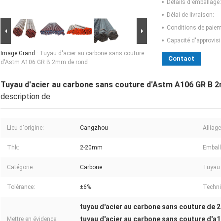
Détails d'emballage:
Délai de livraison:
Conditions de paiem
Capacité d'approvis
Image Grand :
Tuyau d'acier au carbone sans couture
Contact
d'Astm A106 GR B 2mm de rond
Tuyau d'acier au carbone sans couture d'Astm A106 GR B 
description de
Lieu d'origine:
Cangzhou
Alliag
Thk:
2-20mm
Emball
Catégorie:
Carbone
Tuyau 
Tolérance:
±6%
Techni
tuyau d'acier au carbone sans couture de
tuyau d'acier au carbone sans couture d'a
Mettre en évidence: