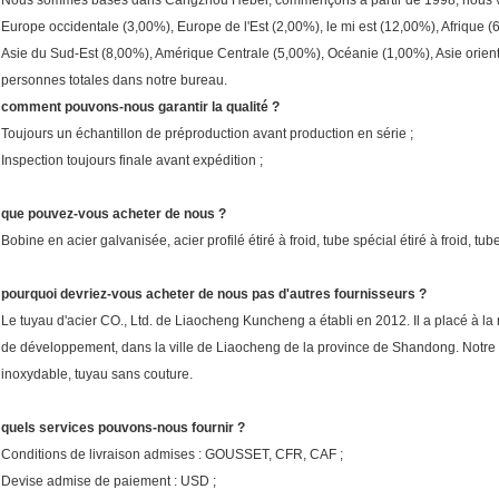
Nous sommes basés dans Cangzhou Hebei, commençons à partir de 1998, nous ve
Europe occidentale (3,00%), Europe de l'Est (2,00%), le mi est (12,00%), Afrique
Asie du Sud-Est (8,00%), Amérique Centrale (5,00%), Océanie (1,00%), Asie oriental
personnes totales dans notre bureau.
comment pouvons-nous garantir la qualité ?
Toujours un échantillon de préproduction avant production en série ;
Inspection toujours finale avant expédition ;
que pouvez-vous acheter de nous ?
Bobine en acier galvanisée, acier profilé étiré à froid, tube spécial étiré à froid, t
pourquoi devriez-vous acheter de nous pas d'autres fournisseurs ?
Le tuyau d'acier CO., Ltd. de Liaocheng Kuncheng a établi en 2012. Il a placé à la
de développement, dans la ville de Liaocheng de la province de Shandong. Notre soc
inoxydable, tuyau sans couture.
quels services pouvons-nous fournir ?
Conditions de livraison admises : GOUSSET, CFR, CAF ;
Devise admise de paiement : USD ;