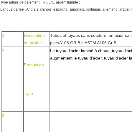
Type admis de paiement : T/T, L/C, argent liquide ;
Langue parlée : Anglais, chinois, espagnol, japonais, portugais, allemand, arabe, f
1
Description 
Tubes et tuyaux sans soudure, en acier sans
de produit
pipe/A106 GR.B d'ASTM A106 Gr.B
2
Le tuyau d'acier laminé à chaud, tuyau d'acie
augmentent le tuyau d'acier, tuyau d'acier l
Production
Type
3