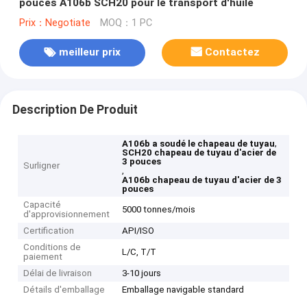
pouces A106b SCH20 pour le transport d'huile
Prix：Negotiate
MOQ：1 PC
meilleur prix
Contactez
Description De Produit
,
A106b a soudé le chapeau de tuyau
SCH20 chapeau de tuyau d'acier de
3 pouces
Surligner
,
A106b chapeau de tuyau d'acier de 3
pouces
Capacité
5000 tonnes/mois
d'approvisionnement
Certification
API/ISO
Conditions de
L/C, T/T
paiement
Délai de livraison
3-10 jours
Détails d'emballage
Emballage navigable standard