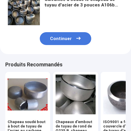
tuyau d'acier de 3 pouces A106b
SCH20 pour le transport d'huile
Continuer
Produits Recommandés
Chapeau soudé bout
Chapeaux d'embout
ISO9001 a forg
à bout de tuyau de
de tuyau de rond de
couvercle d'e
l'acier au carbone
Q235 B, chapeau
de tuyau d'acie