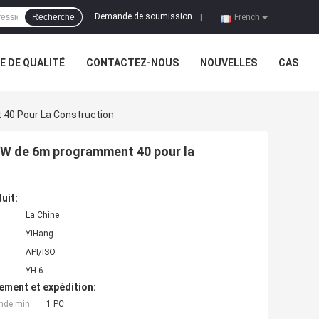
Demande de soumission
Recherche
|
French
 DE QUALITÉ
CONTACTEZ-NOUS
NOUVELLES
CAS
 40 Pour La Construction
 ERW de 6m programment 40 pour la
uit:
La Chine
YiHang
API/ISO
YH-6
ement et expédition:
nde min:
1 PC