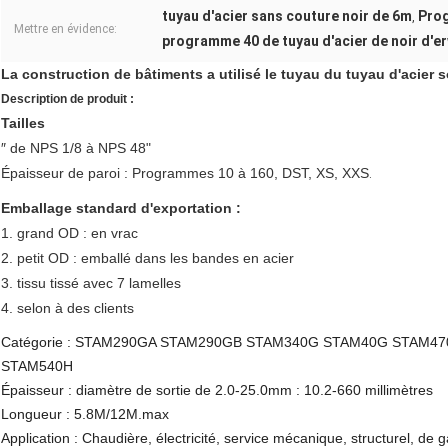
tuyau d'acier sans couture noir de 6m
Prog
,
Mettre en évidence:
programme 40 de tuyau d'acier de noir d'e
La construction de bâtiments a utilisé le tuyau du tuyau d'acie
Description de produit :
Tailles
″ de NPS 1/8 à NPS 48"
Épaisseur de paroi : Programmes 10 à 160, DST, XS, XXS
.
Emballage standard d'exportation :
1. grand OD : en vrac
2. petit OD : emballé dans les bandes en acier
3. tissu tissé avec 7 lamelles
4. selon à des clients
Catégorie : STAM290GA STAM290GB STAM340G STAM40G STAM4
STAM540H
Épaisseur : diamètre de sortie de 2.0-25.0mm : 10.2-660 millimètres
Longueur : 5.8M/12M.max
Application : Chaudière, électricité, service mécanique, structurel, de g