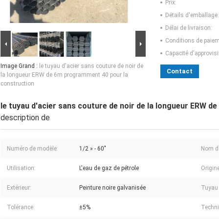
Prix:
Détails d'emballage:
Délai de livraison:
Conditions de paiem
Capacité d'approvis
Image Grand :
le tuyau d'acier sans couture de noir de
Contact
la longueur ERW de 6m programment 40 pour la
construction
le tuyau d'acier sans couture de noir de la longueur ERW 
description de
Numéro de modèle:
1/2 » - 60"
Nom d
Utilisation:
L'eau de gaz de pétrole
Origine
Extérieur:
Peinture noire galvanisée
Tuyau 
Tolérance:
±5%
Techni