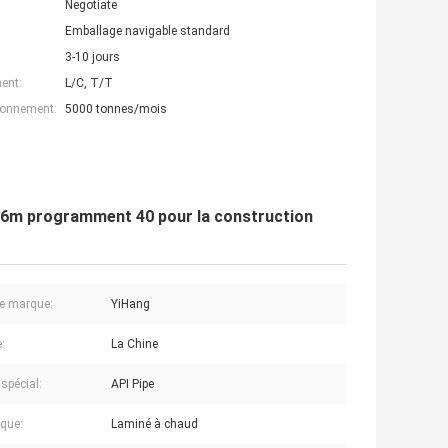
Negotiate
Emballage navigable standard
3-10 jours
ent:
L/C, T/T
ionnement:
5000 tonnes/mois
de 6m programment 40 pour la construction
e marque:
YiHang
:
La Chine
spécial:
API Pipe
que:
Laminé à chaud