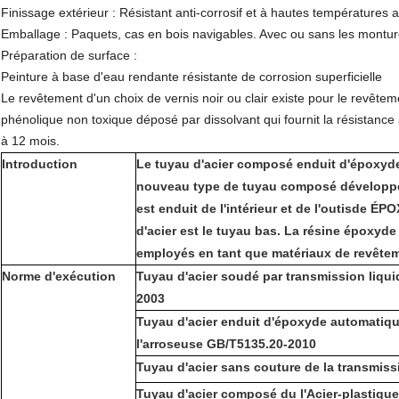
Finissage extérieur : Résistant anti-corrosif et à hautes températures a
Emballage : Paquets, cas en bois navigables. Avec ou sans les monture
Préparation de surface :
Peinture à base d'eau rendante résistante de corrosion superficielle
Le revêtement d'un choix de vernis noir ou clair existe pour le revê
phénolique non toxique déposé par dissolvant qui fournit la résistanc
à 12 mois.
Introduction
Le tuyau d'acier composé enduit d'époxyde 
nouveau type de tuyau composé développé 
est enduit de l'intérieur et de l'outisde É
d'acier est le tuyau bas. La résine époxyde
employés en tant que matériaux de revête
Norme d'exécution
Tuyau d'acier soudé par transmission liqu
2003
Tuyau d'acier enduit d'époxyde automatique
l'arroseuse GB/T5135.20-2010
Tuyau d'acier sans couture de la transmis
Tuyau d'acier composé du l'Acier-plastiqu