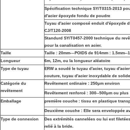
Spécification technique SY/T0315-2013 pou
d'acier époxyde fondu de poudre
Tuyau d'acier composé enduit d'époxyde 
CJ/T120-2008
Standurd SY/T0457-2000 technique du revê
pour la canalisation en acier.
Taille
Taille : 20mm---POIDS de 914mm : 1.5mm-
Longueur
6m, 12m, ou la longueur aléatoire
Type de tuyau
ERW a soudé le tuyau d'acier, tuyau d'acier
couture, tuyau d'acier inoxydable de solid
Catégorie du
Revêtement ordinaire : 250μm environ
revêtement
Revêtement renforcé : 300--500μm ou plus
Emballage
première couche : tissu en plastique trans
Deuxième couche : Elle sera enveloppée ave
Type de connexion
Des extrémités cannelées ou lui est filetées
relié à la bride.