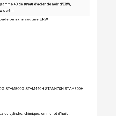
ramme 40 de tuyau d'acier de noir d'ERW
,
rw de 6m
r soudé ou sans couture ERW
70G STAM500G STAM440H STAM470H STAM500H
az de cylindre, chimique, en mer et d'huile.