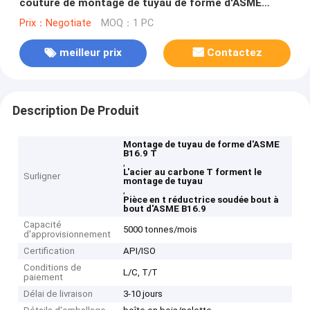
couture de montage de tuyau de forme d'ASME
B16.9 T
Prix：Negotiate
MOQ：1 PC
meilleur prix
Contactez
Description De Produit
Montage de tuyau de forme d'ASME
B16.9 T
,
L'acier au carbone T forment le
Surligner
montage de tuyau
,
Pièce en t réductrice soudée bout à
bout d'ASME B16.9
Capacité
5000 tonnes/mois
d'approvisionnement
Certification
API/ISO
Conditions de
L/C, T/T
paiement
Délai de livraison
3-10 jours