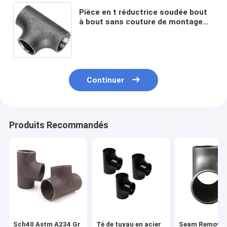
Pièce en t réductrice soudée bout
à bout sans couture de montage
de tuyau de forme d'ASME B16.9 T
Continuer
Produits Recommandés
Sch40 Astm A234 Gr
Té de tuyau en acier
Seam Remove 